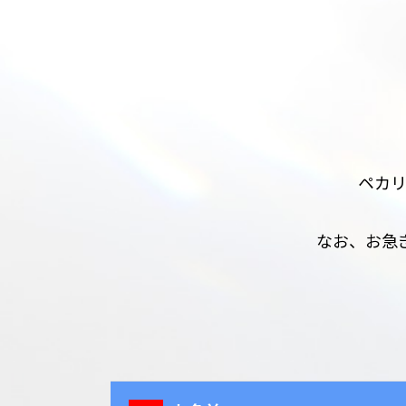
ペカ
なお、お急